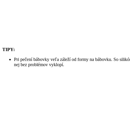
TIPY:
Pri pečení bábovky veľa záleží od formy na bábovku. So silik
nej bez problémov vyklopí.