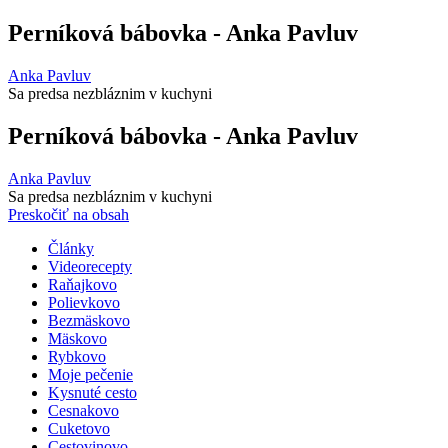
Perníková bábovka - Anka Pavluv
Anka Pavluv
Sa predsa nezbláznim v kuchyni
Perníková bábovka - Anka Pavluv
Anka Pavluv
Sa predsa nezbláznim v kuchyni
Preskočiť na obsah
Články
Videorecepty
Raňajkovo
Polievkovo
Bezmäskovo
Mäskovo
Rybkovo
Moje pečenie
Kysnuté cesto
Cesnakovo
Cuketovo
Cestovinovo