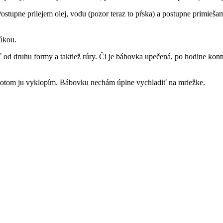
ostupne prilejem olej, vodu (pozor teraz to pŕska) a postupne primieš
úkou.
ť od druhu formy a taktiež rúry. Či je bábovka upečená, po hodine kont
otom ju vyklopím. Bábovku nechám úplne vychladiť na mriežke.