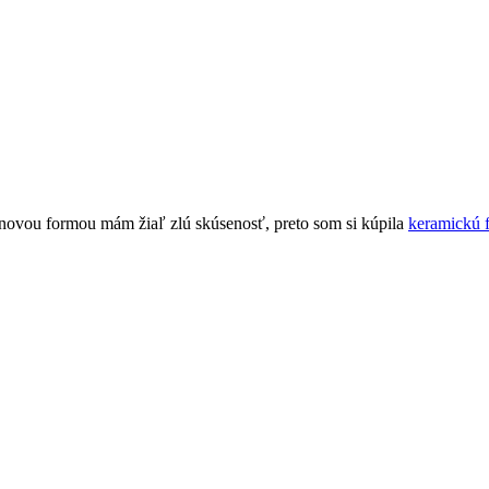
ónovou formou mám žiaľ zlú skúsenosť, preto som si kúpila
keramickú 