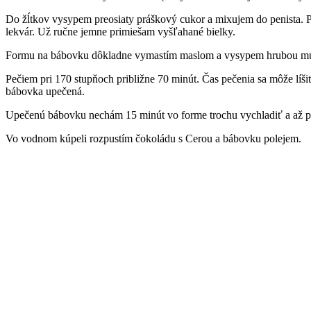
Do žĺtkov vysypem preosiaty práškový cukor a mixujem do penista. P
lekvár. Už ručne jemne primiešam vyšľahané bielky.
Formu na bábovku dôkladne vymastím maslom a vysypem hrubou m
Pečiem pri 170 stupňoch približne 70 minút. Čas pečenia sa môže líši
bábovka upečená.
Upečenú bábovku nechám 15 minút vo forme trochu vychladiť a až p
Vo vodnom kúpeli rozpustím čokoládu s Cerou a bábovku polejem.