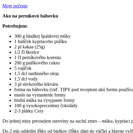
Moje pečenie
Ako na perníkovú bábovku
Potrebujem:
300 g hladkej špaldovej múky
1 balíček kypriaceho prášku
2 pl kakaa (25g)
1/2 čl škorice
1 čl perníkového korenia
200 g práškového cukru
5 vajíčok
1,5 dcl rastlinného oleja
1,5 dcl vody
3 pl slivkového lekváru
forma na bábovku (viď. TIPY pod receptom akú formu použív
maslo na vymastenie formy
hrubá múka na vysypanie formy
100 g vysokopercentnej čokolády
2-3 plátky Cery
Do jednej misy preosejem suroviny na suchú zmes – múku, kypriaci 
Do 2 mís oddelím žĺtky od bielkov (žĺtky dám do väčšej a hlavne vyš