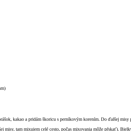
am)
prášok, kakao a pridám škoricu s perníkovým korením. Do ďalšej misy 
šej misy, tam mixujem celé cesto, počas mixovania môže pŕskať). Biel