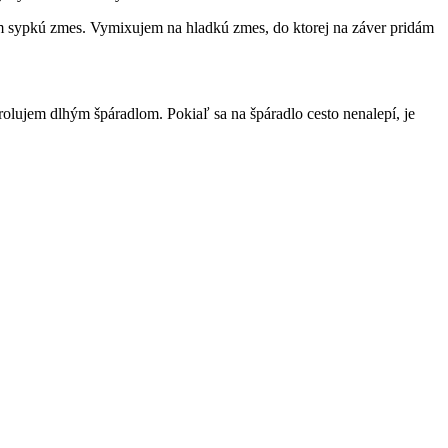
am sypkú zmes. Vymixujem na hladkú zmes, do ktorej na záver pridám
rolujem dlhým špáradlom. Pokiaľ sa na špáradlo cesto nenalepí, je