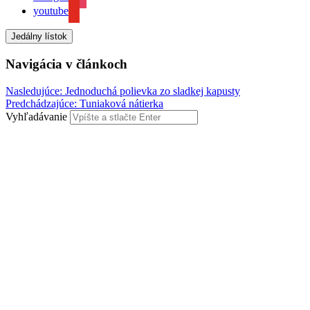
youtube
Jedálny lístok
Navigácia v článkoch
Nasledujúce:
Jednoduchá polievka zo sladkej kapusty
Predchádzajúce:
Tuniaková nátierka
Vyhľadávanie