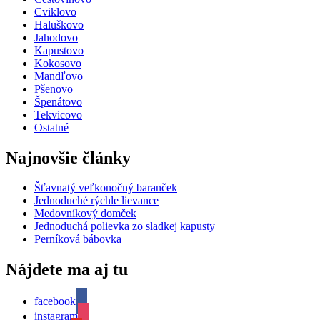
Cviklovo
Haluškovo
Jahodovo
Kapustovo
Kokosovo
Mandľovo
Pšenovo
Špenátovo
Tekvicovo
Ostatné
Najnovšie články
Šťavnatý veľkonočný baranček
Jednoduché rýchle lievance
Medovníkový domček
Jednoduchá polievka zo sladkej kapusty
Perníková bábovka
Nájdete ma aj tu
facebook
instagram